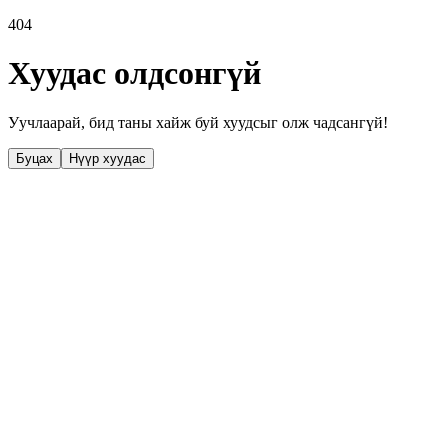
404
Хуудас олдсонгүй
Уучлаарай, бид таны хайж буй хуудсыг олж чадсангүй!
Буцах
Нүүр хуудас