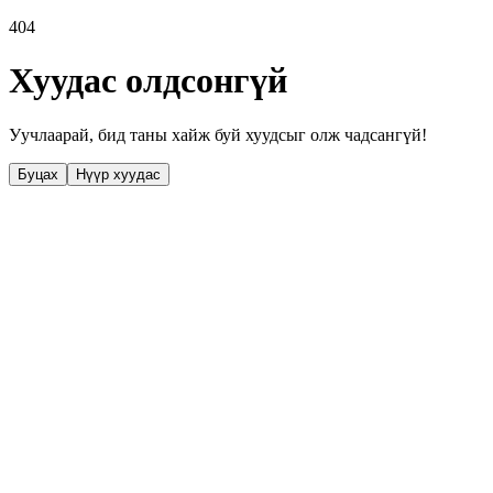
404
Хуудас олдсонгүй
Уучлаарай, бид таны хайж буй хуудсыг олж чадсангүй!
Буцах
Нүүр хуудас