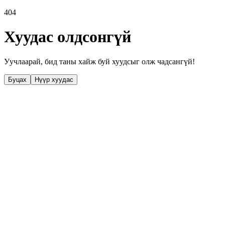
404
Хуудас олдсонгүй
Уучлаарай, бид таны хайж буй хуудсыг олж чадсангүй!
Буцах
Нүүр хуудас