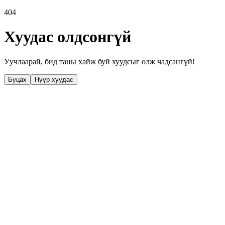
404
Хуудас олдсонгүй
Уучлаарай, бид таны хайж буй хуудсыг олж чадсангүй!
Буцах
Нүүр хуудас