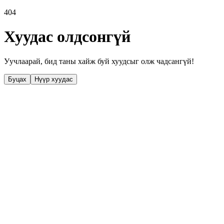
404
Хуудас олдсонгүй
Уучлаарай, бид таны хайж буй хуудсыг олж чадсангүй!
Буцах
Нүүр хуудас