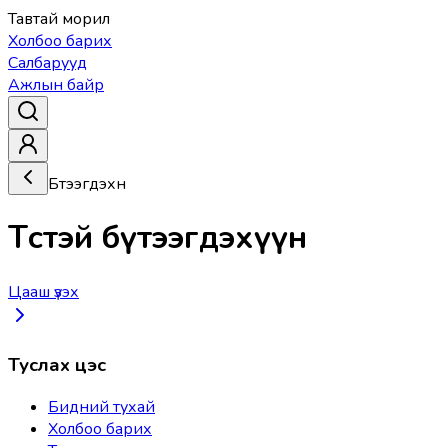
Тавтай морил
Холбоо барих
Салбарууд
Ажлын байр
Бүтээгдэхүүн
Төстэй бүтээгдэхүүн
Цааш үзэх
Туслах цэс
Бидний тухай
Холбоо барих