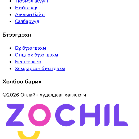
Түгээмэл асуулт
Нийтлэлүүд
Ажлын байр
Салбарууд
Бүтээгдэхүүн
Бүх бүтээгдэхүүн
Онцлох бүтээгдэхүүн
Бестселлер
Хямдарсан бүтээгдэхүүн
Холбоо барих
©
2026
Онлайн худалдааг хөгжүүлэгч