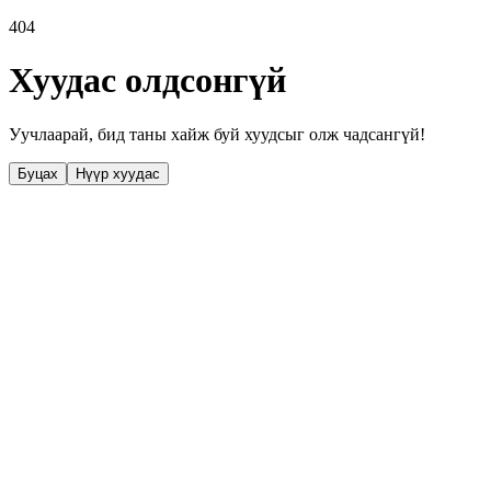
404
Хуудас олдсонгүй
Уучлаарай, бид таны хайж буй хуудсыг олж чадсангүй!
Буцах
Нүүр хуудас