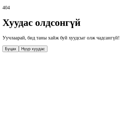
404
Хуудас олдсонгүй
Уучлаарай, бид таны хайж буй хуудсыг олж чадсангүй!
Буцах
Нүүр хуудас